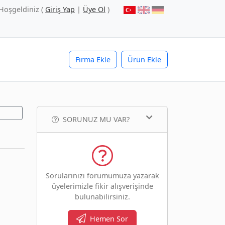
Hoşgeldiniz (
Giriş Yap
|
Üye Ol
)
Firma Ekle
Ürün Ekle
SORUNUZ MU VAR?
Sorularınızı forumumuza yazarak
üyelerimizle fikir alışverişinde
bulunabilirsiniz.
Hemen Sor