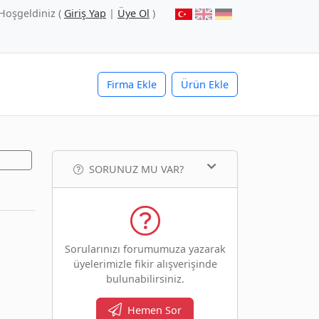
Hoşgeldiniz (
Giriş Yap
|
Üye Ol
)
Firma Ekle
Ürün Ekle
SORUNUZ MU VAR?
Sorularınızı forumumuza yazarak
üyelerimizle fikir alışverişinde
bulunabilirsiniz.
Hemen Sor