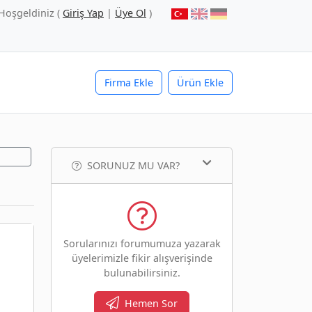
Hoşgeldiniz (
Giriş Yap
|
Üye Ol
)
Firma Ekle
Ürün Ekle
SORUNUZ MU VAR?
Sorularınızı forumumuza yazarak
üyelerimizle fikir alışverişinde
bulunabilirsiniz.
Hemen Sor