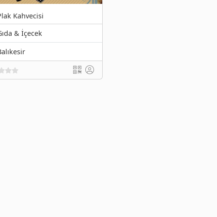
Plak Kahvecisi
Gıda & İçecek
Balıkesir