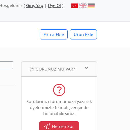
Hoşgeldiniz (
Giriş Yap
|
Üye Ol
)
Firma Ekle
Ürün Ekle
SORUNUZ MU VAR?
Sorularınızı forumumuza yazarak
üyelerimizle fikir alışverişinde
bulunabilirsiniz.
Hemen Sor