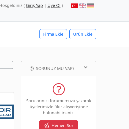
Hoşgeldiniz (
Giriş Yap
|
Üye Ol
)
Firma Ekle
Ürün Ekle
SORUNUZ MU VAR?
Sorularınızı forumumuza yazarak
üyelerimizle fikir alışverişinde
bulunabilirsiniz.
Hemen Sor