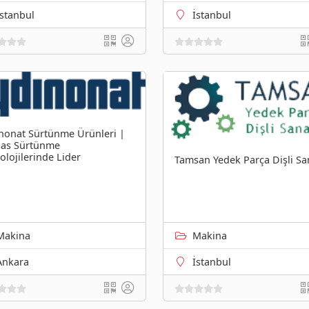
İstanbul
İstanbul
nonat Sürtünme Ürünleri |
as Sürtünme
olojilerinde Lider
Tamsan Yedek Parça Dişli Sa
Makina
Makina
Ankara
İstanbul