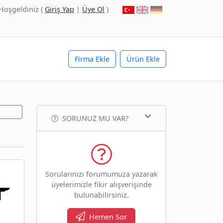
Hoşgeldiniz (
Giriş Yap
|
Üye Ol
)
Firma Ekle
Ürün Ekle
SORUNUZ MU VAR?
Sorularınızı forumumuza yazarak
üyelerimizle fikir alışverişinde
bulunabilirsiniz.
Hemen Sor