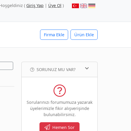
Hoşgeldiniz (
Giriş Yap
|
Üye Ol
)
Firma Ekle
Ürün Ekle
SORUNUZ MU VAR?
Sorularınızı forumumuza yazarak
üyelerimizle fikir alışverişinde
bulunabilirsiniz.
Hemen Sor