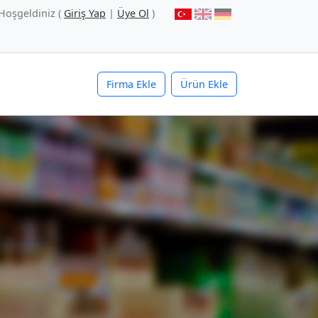
Hoşgeldiniz (
Giriş Yap
|
Üye Ol
)
Firma Ekle
Ürün Ekle