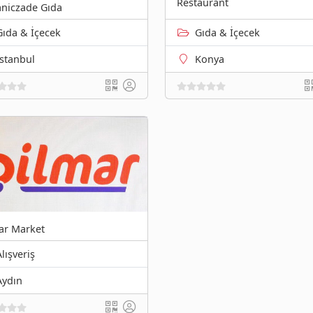
Restaurant
niczade Gıda
Gıda & İçecek
Gıda & İçecek
İstanbul
Konya
ar Market
Alışveriş
Aydın