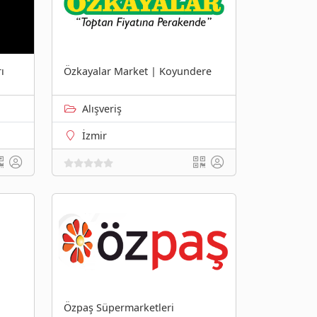
ı
Özkayalar Market | Koyundere
Alışveriş
İzmir
Özpaş Süpermarketleri