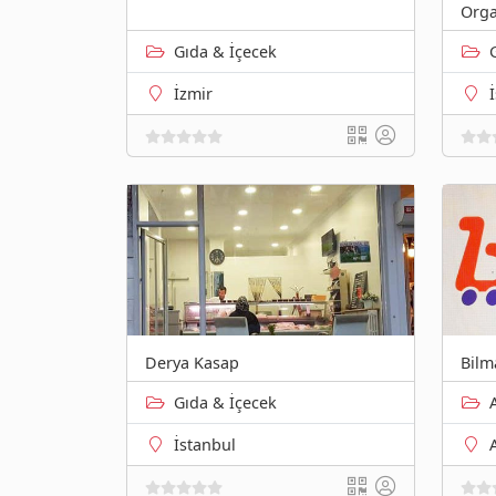
Orga
Gıda & İçecek
İzmir
Derya Kasap
Bilm
Gıda & İçecek
İstanbul