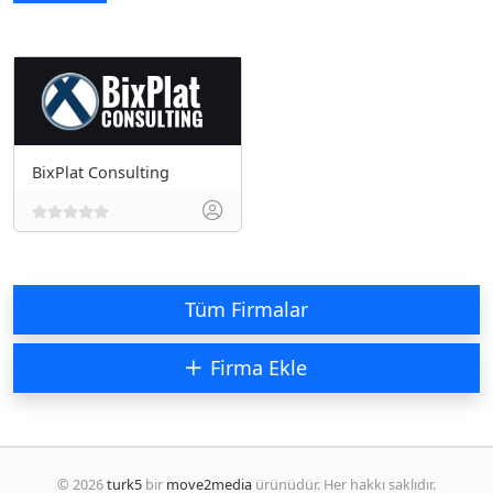
BixPlat Consulting
Tüm Firmalar
Firma Ekle
© 2026
turk5
bir
move2media
ürünüdür. Her hakkı saklıdır.