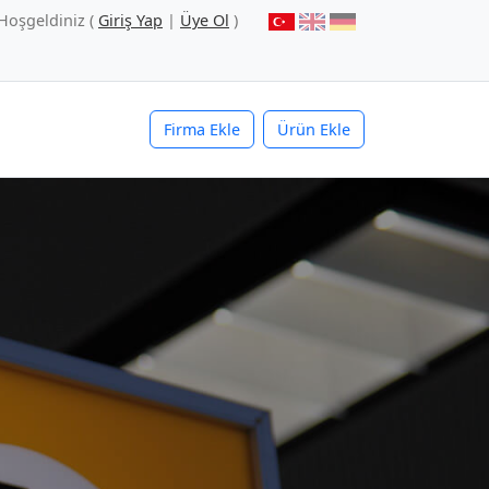
Hoşgeldiniz (
Giriş Yap
|
Üye Ol
)
Firma Ekle
Ürün Ekle