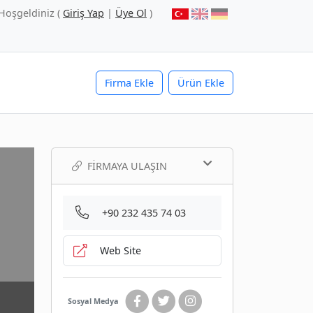
Hoşgeldiniz (
Giriş Yap
|
Üye Ol
)
Firma Ekle
Ürün Ekle
FIRMAYA ULAŞIN
+90 232 435 74 03
Web Site
Sosyal Medya