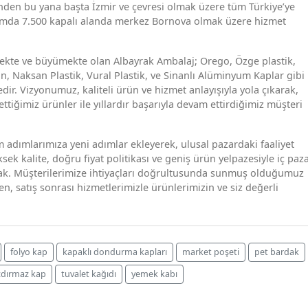
den bu yana başta İzmir ve çevresi olmak üzere tüm Türkiye’ye
amda 7.500 kapalı alanda merkez Bornova olmak üzere hizmet
kte ve büyümekte olan Albayrak Ambalaj; Orego, Özge plastik,
n, Naksan Plastik, Vural Plastik, ve Sinanlı Alüminyum Kaplar gibi
r. Vizyonumuz, kaliteli ürün ve hizmet anlayışıyla yola çıkarak,
ttiğimiz ürünler ile yıllardır başarıyla devam ettirdiğimiz müşteri
 adımlarımıza yeni adımlar ekleyerek, ulusal pazardaki faaliyet
ek kalite, doğru fiyat politikası ve geniş ürün yelpazesiyle iç paz
amak. Müşterilerimize ihtiyaçları doğrultusunda sunmuş olduğumuz
n, satış sonrası hizmetlerimizle ürünlerimizin ve siz değerli
folyo kap
kapaklı dondurma kapları
market poşeti
pet bardak
zdırmaz kap
tuvalet kağıdı
yemek kabı