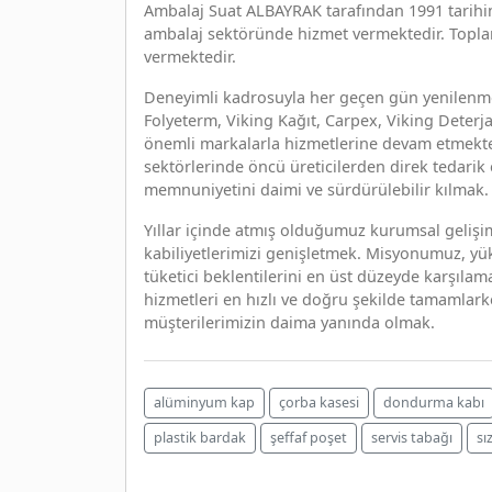
Ambalaj Suat ALBAYRAK tarafından 1991 tarihin
ambalaj sektöründe hizmet vermektedir. Topl
vermektedir.
Deneyimli kadrosuyla her geçen gün yenilenme
Folyeterm, Viking Kağıt, Carpex, Viking Deterja
önemli markalarla hizmetlerine devam etmektedi
sektörlerinde öncü üreticilerden direk tedarik e
memnuniyetini daimi ve sürdürülebilir kılmak.
Yıllar içinde atmış olduğumuz kurumsal gelişim
kabiliyetlerimizi genişletmek. Misyonumuz, yüks
tüketici beklentilerini en üst düzeyde karşıl
hizmetleri en hızlı ve doğru şekilde tamamlarke
müşterilerimizin daima yanında olmak.
alüminyum kap
çorba kasesi
dondurma kabı
plastik bardak
şeffaf poşet
servis tabağı
sı