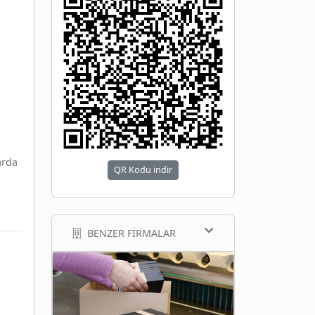
arda
QR Kodu indir
BENZER FIRMALAR