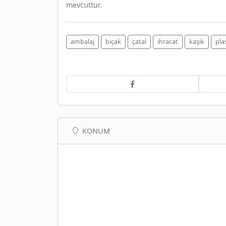
mevcuttur.
ambalaj
bıçak
çatal
ihracat
kaşık
pla
KONUM