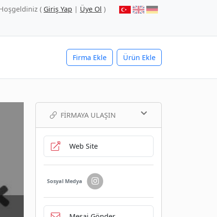
Hoşgeldiniz (
Giriş Yap
|
Üye Ol
)
Firma Ekle
Ürün Ekle
FIRMAYA ULAŞIN
Web Site
Sosyal Medya
Mesaj Gönder