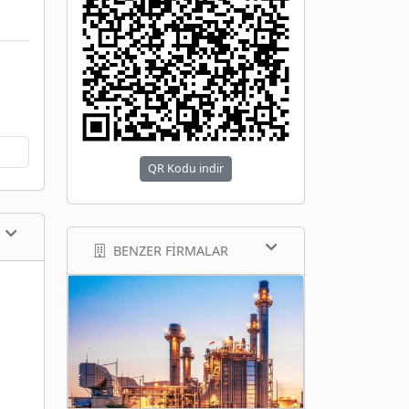
QR Kodu indir
BENZER FIRMALAR