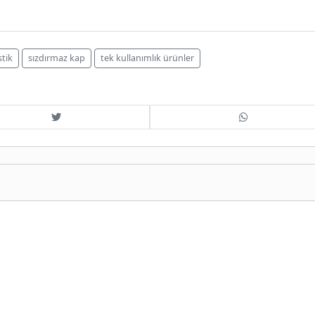
stik
sızdırmaz kap
tek kullanımlık ürünler