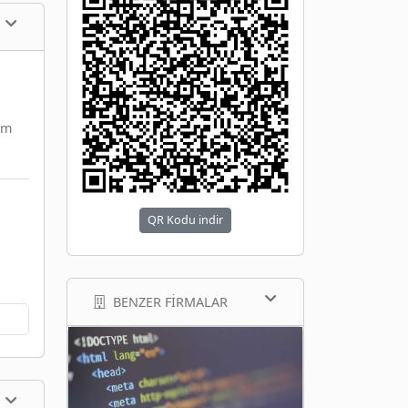
im
QR Kodu indir
BENZER FIRMALAR