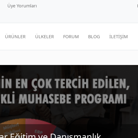
Üye Yorumları
ÜRÜNLER
ÜLKELER
FORUM
BLOG
İLETİŞİM
yar Eğitim ve Danışmanlık