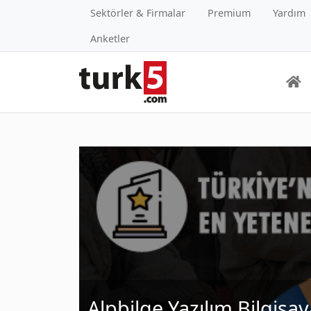
Sektörler & Firmalar
Premium
Yardım
Anketler
Alpbilge Yazılım Bilgisa