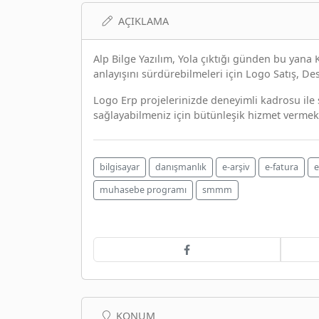
AÇIKLAMA
Alp Bilge Yazılım, Yola çıktığı günden bu yana K
anlayışını sürdürebilmeleri için Logo Satış, De
Logo Erp projelerinizde deneyimli kadrosu ile 
sağlayabilmeniz için bütünleşik hizmet vermek
bilgisayar
danışmanlık
e-arşiv
e-fatura
e
muhasebe programı
smmm
KONUM