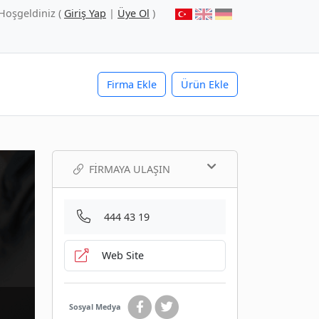
Hoşgeldiniz (
Giriş Yap
|
Üye Ol
)
Firma Ekle
Ürün Ekle
FIRMAYA ULAŞIN
444 43 19
Web Site
Sosyal Medya