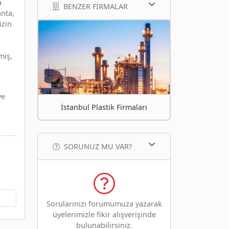
a
BENZER FIRMALAR
anta,
izin
miş,
ve
İstanbul Plastik Firmaları
SORUNUZ MU VAR?
Sorularınızı forumumuza yazarak
üyelerimizle fikir alışverişinde
bulunabilirsiniz.