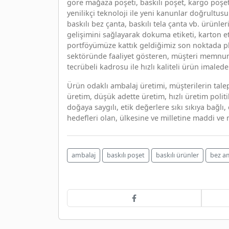
göre mağaza poşeti, baskılı poşet, kargo poşet
yenilikçi teknoloji ile yeni kanunlar doğrultus
baskılı bez çanta, baskılı tela çanta vb. ürünl
gelişimini sağlayarak dokuma etiketi, karton eti
portföyümüze kattık geldiğimiz son noktada pl
sektöründe faaliyet gösteren, müşteri memnun
tecrübeli kadrosu ile hızlı kaliteli ürün imaled
Ürün odaklı ambalaj üretimi, müşterilerin talep
üretim, düşük adette üretim, hızlı üretim polit
doğaya saygılı, etik değerlere sıkı sıkıya bağl
hedefleri olan, ülkesine ve milletine maddi v
ambalaj
baskılı poşet
baskılı ürünler
bez a