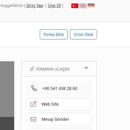
Hoşgeldiniz (
Giriş Yap
|
Üye Ol
)
Firma Ekle
Ürün Ekle
FIRMAYA ULAŞIN
+90 541 438 28 60
Web Site
Mesaj Gönder