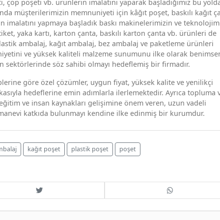
i, çöp poşeti vb. ürünlerin imalatını yaparak başladığımız bu yold
unda müşterilerimizin memnuniyeti için kâğıt poşet, baskılı kağıt ç
erin imalatını yapmaya başladık baskı makinelerimizin ve teknolojim
ket, yaka kartı, karton çanta, baskılı karton çanta vb. ürünleri de
astik ambalaj, kağıt ambalaj, bez ambalaj ve paketleme ürünleri
iyetini ve yüksek kaliteli malzeme sunumunu ilke olarak benimse
en sektörlerinde söz sahibi olmayı hedeflemiş bir firmadır.
lerine göre özel çözümler, uygun fiyat, yüksek kalite ve yenilikçi
ikasıyla hedeflerine emin adımlarla ilerlemektedir. Ayrıca topluma 
ı, eğitim ve insan kaynakları gelişimine önem veren, uzun vadeli
e manevi katkıda bulunmayı kendine ilke edinmiş bir kurumdur.
mbalaj
kağıt poşet
plastik poşet
poşet