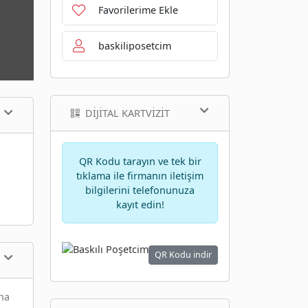
Favorilerime Ekle
baskiliposetcim
DIJITAL KARTVIZIT
QR Kodu tarayın ve tek bir
tıklama ile firmanın iletişim
bilgilerini telefonunuza
kayıt edin!
QR Kodu indir
ına