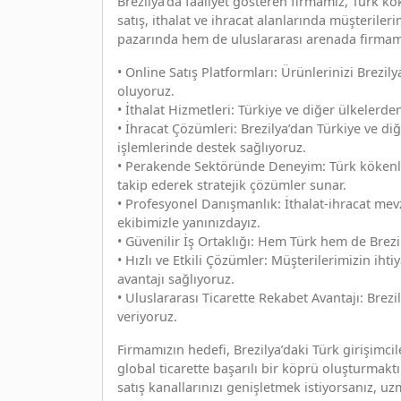
Brezilya’da faaliyet gösteren firmamız, Türk k
satış, ithalat ve ihracat alanlarında müşteriler
pazarında hem de uluslararası arenada firmamız
• Online Satış Platformları: Ürünlerinizi Brezi
oluyoruz.
• İthalat Hizmetleri: Türkiye ve diğer ülkelerden
• İhracat Çözümleri: Brezilya’dan Türkiye ve diğ
işlemlerinde destek sağlıyoruz.
• Perakende Sektöründe Deneyim: Türk kökenli 
takip ederek stratejik çözümler sunar.
• Profesyonel Danışmanlık: İthalat-ihracat mev
ekibimizle yanınızdayız.
• Güvenilir İş Ortaklığı: Hem Türk hem de Brezil
• Hızlı ve Etkili Çözümler: Müşterilerimizin iht
avantajı sağlıyoruz.
• Uluslararası Ticarette Rekabet Avantajı: Brezi
veriyoruz.
Firmamızın hedefi, Brezilya’daki Türk girişimci
global ticarette başarılı bir köprü oluşturmaktı
satış kanallarınızı genişletmek istiyorsanız, uz