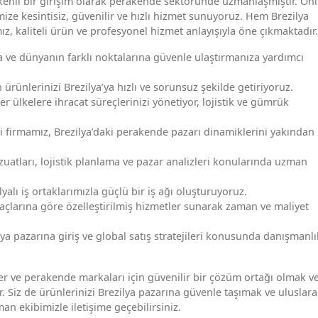
ökenli bir girişim olarak perakende sektöründe uzmanlaşmıştır. Onl
imize kesintisiz, güvenilir ve hızlı hizmet sunuyoruz. Hem Brezilya
, kaliteli ürün ve profesyonel hizmet anlayışıyla öne çıkmaktadır.
lya ve dünyanın farklı noktalarına güvenle ulaştırmanıza yardımcı
 ürünlerinizi Brezilya’ya hızlı ve sorunsuz şekilde getiriyoruz.
er ülkelere ihracat süreçlerinizi yönetiyor, lojistik ve gümrük
firmamız, Brezilya’daki perakende pazarı dinamiklerini yakından
zuatları, lojistik planlama ve pazar analizleri konularında uzman
yalı iş ortaklarımızla güçlü bir iş ağı oluşturuyoruz.
iyaçlarına göre özelleştirilmiş hizmetler sunarak zaman ve maliyet
lya pazarına giriş ve global satış stratejileri konusunda danışmanlı
ler ve perakende markaları için güvenilir bir çözüm ortağı olmak v
r. Siz de ürünlerinizi Brezilya pazarına güvenle taşımak ve uluslara
man ekibimizle iletişime geçebilirsiniz.