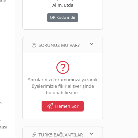
ine
QR Kodu indir
SORUNUZ MU VAR?
Sorularınızı forumumuza yazarak
üyelerimizle fikir alışverişinde
bulunabilirsiniz.
k
Hemen Sor
e
rası
TURK5 BAĞLANTILAR