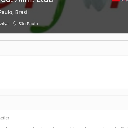
aulo, Brasil
zilya
São Paulo
etleri