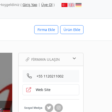
Hoşgeldiniz (
Giriş Yap
|
Üye Ol
)
Firma Ekle
Ürün Ekle
FIRMAYA ULAŞIN
+55 1120211002
Web Site
Sosyal Medya