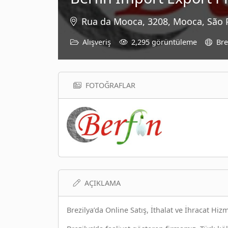
Rua da Mooca, 3208, Mooca, São P
Alışveriş
2,295 görüntüleme
Bre
FOTOĞRAFLAR
AÇIKLAMA
Brezilya’da Online Satış, İthalat ve İhracat Hizm