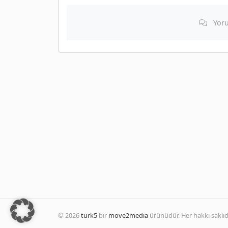
Yoru
© 2026
turk5
bir
move2media
ürünüdür. Her hakkı saklıdı