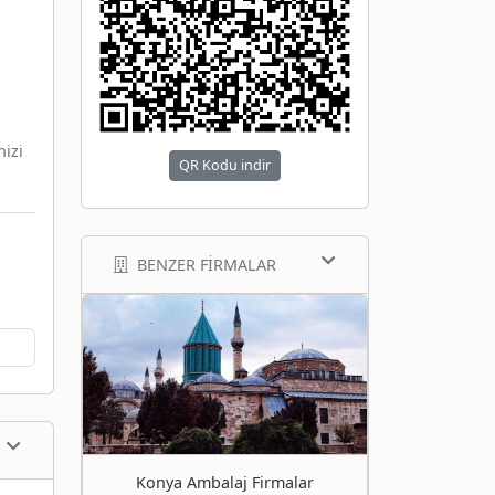
nizi
QR Kodu indir
BENZER FIRMALAR
Konya Ambalaj Firmalar