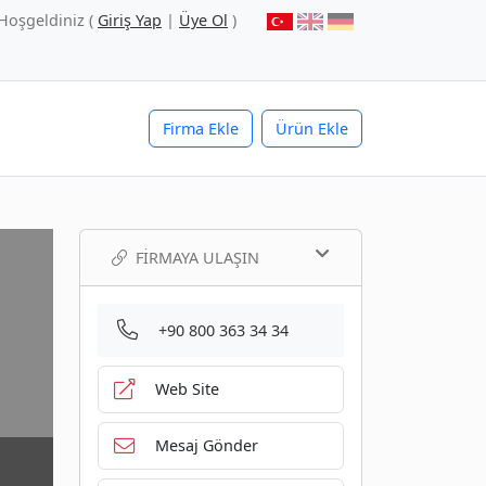
Hoşgeldiniz (
Giriş Yap
|
Üye Ol
)
Firma Ekle
Ürün Ekle
FIRMAYA ULAŞIN
+90 800 363 34 34
Web Site
Mesaj Gönder