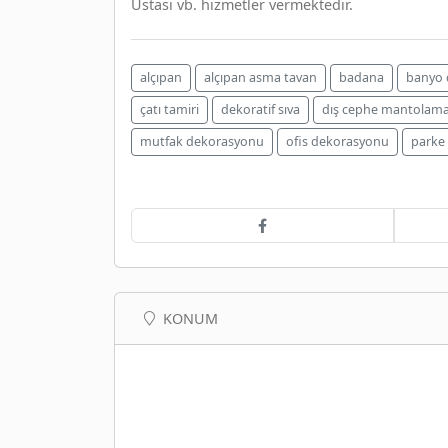
Ustası vb. hizmetler vermektedir.
alçıpan
alçıpan asma tavan
badana
banyo 
çatı tamiri
dekoratif sıva
dış cephe mantolam
mutfak dekorasyonu
ofis dekorasyonu
parke
KONUM