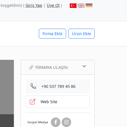
Hoşgeldiniz (
Giriş Yap
|
Üye Ol
)
Firma Ekle
Ürün Ekle
FIRMAYA ULAŞIN
+90 537 789 45 86
Web Site
Sosyal Medya