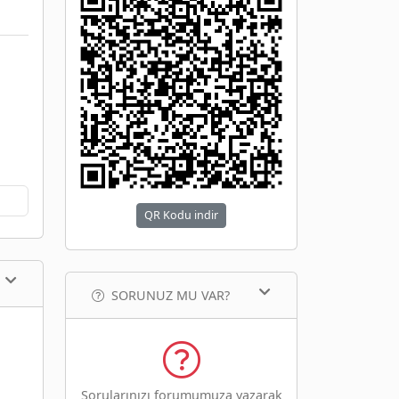
QR Kodu indir
SORUNUZ MU VAR?
Sorularınızı forumumuza yazarak