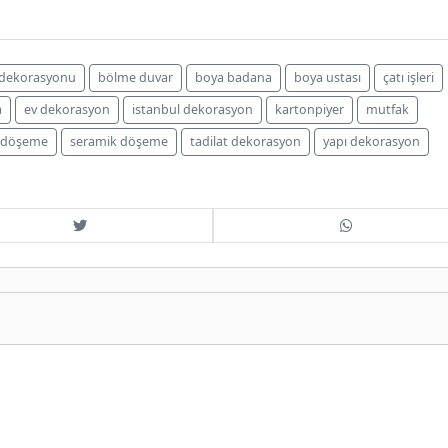
dekorasyonu
bölme duvar
boya badana
boya ustası
çatı işleri
a
ev dekorasyon
istanbul dekorasyon
kartonpiyer
mutfak
 döşeme
seramik döşeme
tadilat dekorasyon
yapı dekorasyon