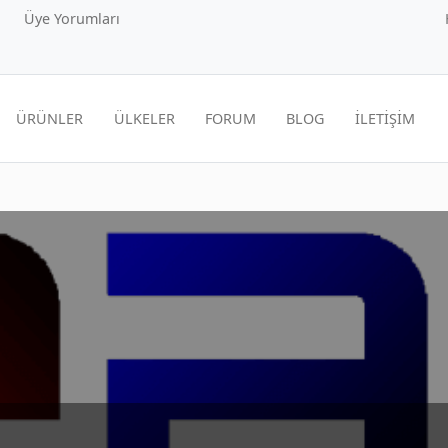
Üye Yorumları
ÜRÜNLER
ÜLKELER
FORUM
BLOG
İLETİŞİM