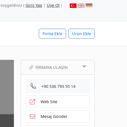
Hoşgeldiniz (
Giriş Yap
|
Üye Ol
)
Firma Ekle
Ürün Ekle
FIRMAYA ULAŞIN
+90 536 793 55 14
Web Site
Mesaj Gönder