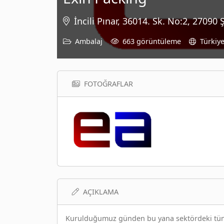
İncili Pınar, 36014. Sk. No:2, 27090
Ambalaj
663 görüntüleme
Türkiy
FOTOĞRAFLAR
AÇIKLAMA
Kurulduğumuz günden bu yana sektördeki tüm y