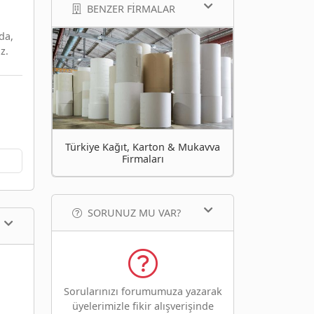
BENZER FIRMALAR
da,
z.
Türkiye Kağıt, Karton & Mukavva
Firmaları
SORUNUZ MU VAR?
Sorularınızı forumumuza yazarak
üyelerimizle fikir alışverişinde