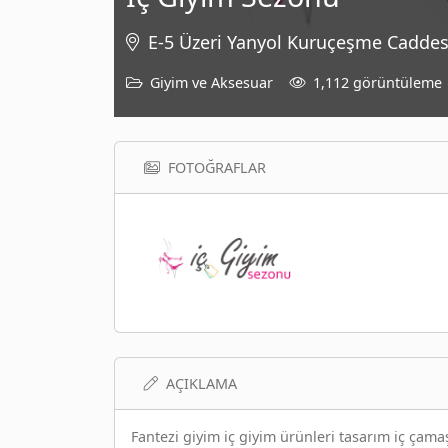
E-5 Üzeri Yanyol Kuruçeşme Caddesi
Giyim ve Aksesuar
1,112 görüntüleme
FOTOĞRAFLAR
AÇIKLAMA
Fantezi giyim iç giyim ürünleri tasarım iç çamaş