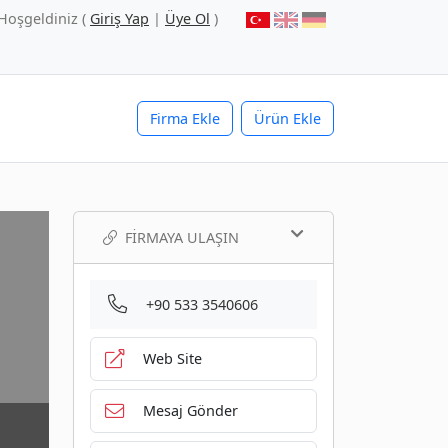
Hoşgeldiniz (
Giriş Yap
|
Üye Ol
)
Firma Ekle
Ürün Ekle
FIRMAYA ULAŞIN
+90 533 3540606
Web Site
Mesaj Gönder