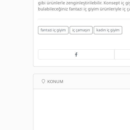
gibi ürünlerle zenginleştirilebilir. Konsept iç 
bulabileceğiniz fantazi iç giyim ürünleriyle iç 
fantazi iç giyim
iç çamaşırı
kadın iç giyim
KONUM