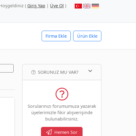
Hoşgeldiniz (
Giriş Yap
|
Üye Ol
)
Firma Ekle
Ürün Ekle
SORUNUZ MU VAR?
Sorularınızı forumumuza yazarak
üyelerimizle fikir alışverişinde
bulunabilirsiniz.
Hemen Sor