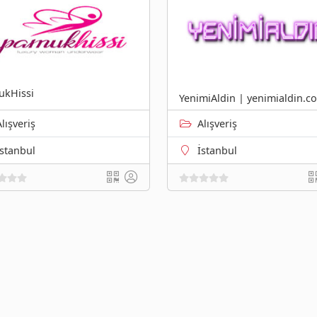
kHissi
YenimiAldin | yenimialdin.c
Alışveriş
Alışveriş
İstanbul
İstanbul