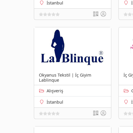
İstanbul
Okyanus Tekstil | İç Giyim
İç G
Lablinque
Alışveriş
İstanbul