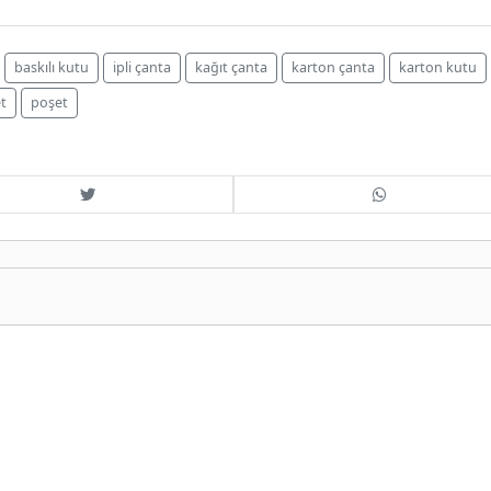
baskılı kutu
ipli çanta
kağıt çanta
karton çanta
karton kutu
et
poşet