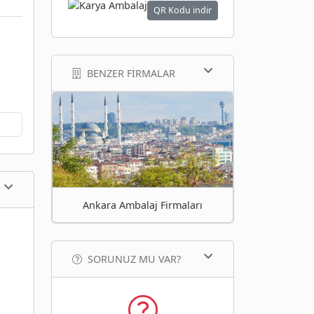
QR Kodu indir
BENZER FIRMALAR
Ankara Ambalaj Firmaları
SORUNUZ MU VAR?