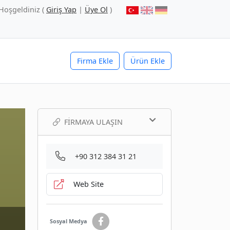
Hoşgeldiniz (
Giriş Yap
|
Üye Ol
)
Firma Ekle
Ürün Ekle
FIRMAYA ULAŞIN
+90 312 384 31 21
Web Site
Sosyal Medya