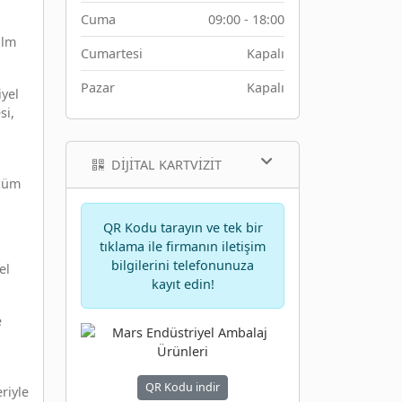
Cuma
09:00 - 18:00
ilm
Cumartesi
Kapalı
Pazar
Kapalı
iyel
si,
DIJITAL KARTVIZIT
özüm
QR Kodu tarayın ve tek bir
tıklama ile firmanın iletişim
bilgilerini telefonunuza
el
kayıt edin!
e
QR Kodu indir
riyle