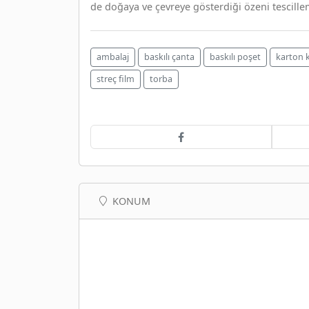
de doğaya ve çevreye gösterdiği özeni tescillem
ambalaj
baskılı çanta
baskılı poşet
karton 
streç film
torba
KONUM