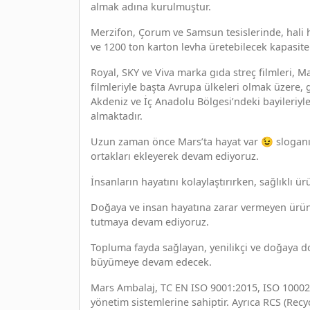
almak adına kurulmuştur.
Merzifon, Çorum ve Samsun tesislerinde, hali h
ve 1200 ton karton levha üretebilecek kapasite 
Royal, SKY ve Viva marka gıda streç filmleri, 
filmleriyle başta Avrupa ülkeleri olmak üzere, g
Akdeniz ve İç Anadolu Bölgesi’ndeki bayileriyl
almaktadır.
Uzun zaman önce Mars’ta hayat var 😉 sloganı
ortakları ekleyerek devam ediyoruz.
İnsanların hayatını kolaylaştırırken, sağlıklı 
Doğaya ve insan hayatına zarar vermeyen ürün
tutmaya devam ediyoruz.
Topluma fayda sağlayan, yenilikçi ve doğaya 
büyümeye devam edecek.
Mars Ambalaj, TC EN ISO 9001:2015, ISO 10002:
yönetim sistemlerine sahiptir. Ayrıca RCS (Rec