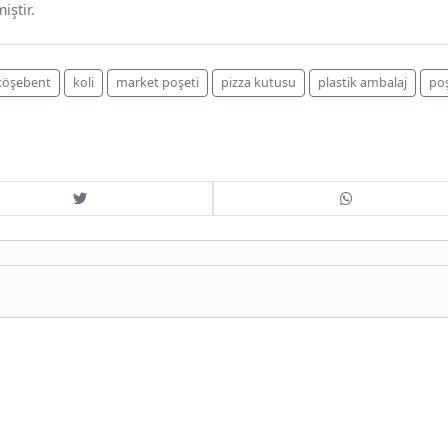
iştir.
köşebent
koli
market poşeti
pizza kutusu
plastik ambalaj
po