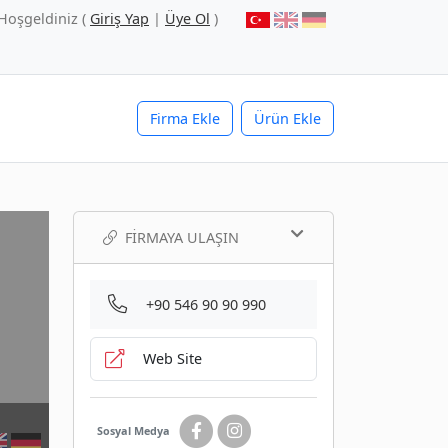
Hoşgeldiniz (
Giriş Yap
|
Üye Ol
)
Firma Ekle
Ürün Ekle
FIRMAYA ULAŞIN
+90 546 90 90 990
Web Site
Sosyal Medya