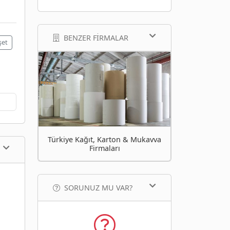
BENZER FIRMALAR
şet
Türkiye Kağıt, Karton & Mukavva
Firmaları
SORUNUZ MU VAR?