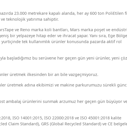
azırda 23.000 metrekare kapalı alanda, her ay 600 ton PoliEtilen f
ve teknolojik yatırıma sahiptir.
MarsTape ve Reno marka koli bantları, Mars marka poşet ve endüstr
eniş bir yelpazeye hitap eder ve ihracat yapar. Yanı sıra, Ege Bölge
e yurtiçinde tek kullanımlık ürünler konusunda pazarda aktif rol
yla başladığımız bu serüvene her geçen gün yeni ürünler, yeni ç
ürünler üretmek ilkesinden bir an bile vazgeçmiyoruz.
ler üretmek adına ekibimizi ve makine parkurumuzu sürekli günc
dost ambalaj ürünlerini sunmak arzumuz her geçen gün büyüyor v
2018, ISO 14001:2015, ISO 22000:2018 ve ISO 45001:2018 kalite
ycled Claim Standard), GRS (Global Recycled Standard) ve CE belgele