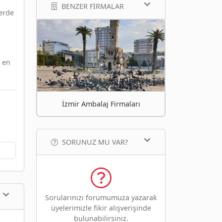
BENZER FIRMALAR
lerde
i en
İzmir Ambalaj Firmaları
SORUNUZ MU VAR?
Sorularınızı forumumuza yazarak
üyelerimizle fikir alışverişinde
bulunabilirsiniz.