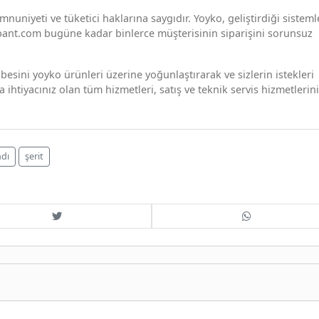
uniyeti ve tüketici haklarına saygıdır. Yoyko, geliştirdiği sistem
kobant.com bugüne kadar binlerce müşterisinin siparişini sorunsuz
übesini yoyko ürünleri üzerine yoğunlaştırarak ve sizlerin istekleri
htiyacınız olan tüm hizmetleri, satış ve teknik servis hizmetlerin
ndı
şerit