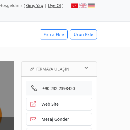
Hoşgeldiniz (
Giriş Yap
|
Üye Ol
)
Firma Ekle
Ürün Ekle
FIRMAYA ULAŞIN
+90 232 2398420
Web Site
Mesaj Gönder