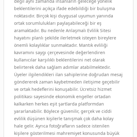
değil aynı zamanda insanların geleceğe yönelik
beklentilerini açıkça ifade edebildiği bir buluşma
noktasıdır. Birçok kişi duygusal uyumun yanında
ortak sorumlulukları paylaşabileceği bir eş
aramaktadır. Bu nedenle Anlaşmalı Evlilik Sitesi
hayatını planlı şekilde ilerletmek isteyen bireylere
önemli kolaylıklar sunmaktadır. Mantık evliliği
kavramını saygı çerçevesinde değerlendiren
kullanıcılar karşılıklı beklentilerini net olarak
belirterek daha sağlam adımlar atabilmektedir.
Üyeler ilgilendikleri ilan sahiplerine doğrudan mesaj
göndererek zaman kaybetmeden iletişime geçebilir
ve ortak hedeflerini konuşabilir. Ücretsiz hizmet
politikası sayesinde ekonomik engeller ortadan
kalkarken herkes eşit şartlarda platformdan
yararlanabilir. Böylece güvenilir, gerçek ve ciddi
evlilik düşünen kişilerle tanışmak çok daha kolay
hale gelir. Ayrıca fotoğrafların sadece istenilen
kişilere gösterilmesi mahremiyet konusunda büyük