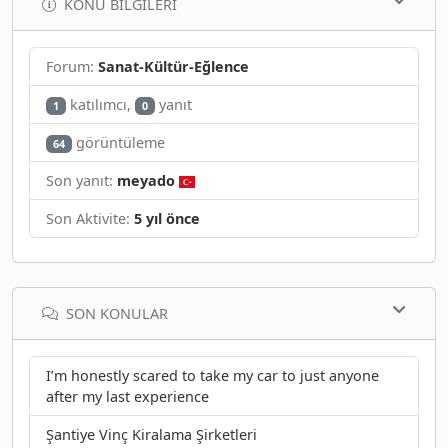
KONU BILGILERI
Forum:
Sanat-Kültür-Eğlence
katılımcı,
yanıt
1
0
görüntüleme
64
Son yanıt:
meyado
Son Aktivite:
5 yıl önce
SON KONULAR
I’m honestly scared to take my car to just anyone
after my last experience
Şantiye Vinç Kiralama Şirketleri