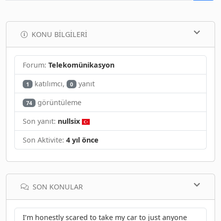
KONU BILGILERI
Forum:
Telekomünikasyon
katılımcı,
yanıt
1
0
görüntüleme
74
Son yanıt:
nullsix
Son Aktivite:
4 yıl önce
SON KONULAR
I’m honestly scared to take my car to just anyone