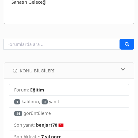
Sanatın Geleceği
KONU BILGILERI
Forum:
Eğitim
katılımcı,
yanıt
1
0
görüntüleme
44
Son yanıt:
benjart78
Son Aktivite:
7 yıl önce