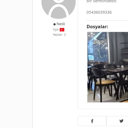
bir semtindedir.
05436039336
Nesli
Dosyalar:
Üye
Yazılar: 2