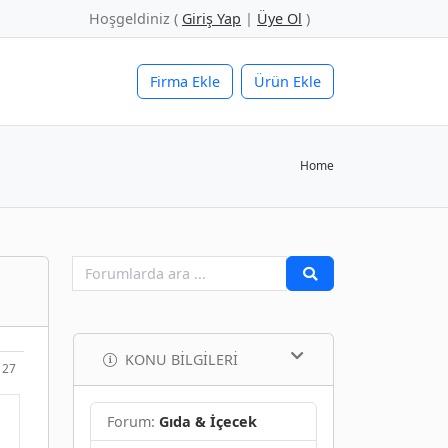
Hoşgeldiniz (
Giriş Yap
|
Üye Ol
)
Firma Ekle
Ürün Ekle
Home
KONU BILGILERI
127
Forum:
Gıda & İçecek