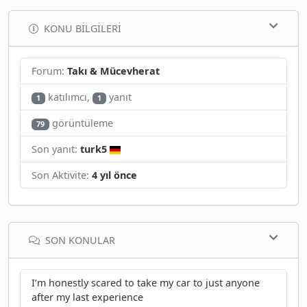
KONU BILGILERI
Forum:
Takı & Mücevherat
katılımcı,
yanıt
1
1
görüntüleme
79
Son yanıt:
turk5
Son Aktivite:
4 yıl önce
SON KONULAR
I’m honestly scared to take my car to just anyone
after my last experience