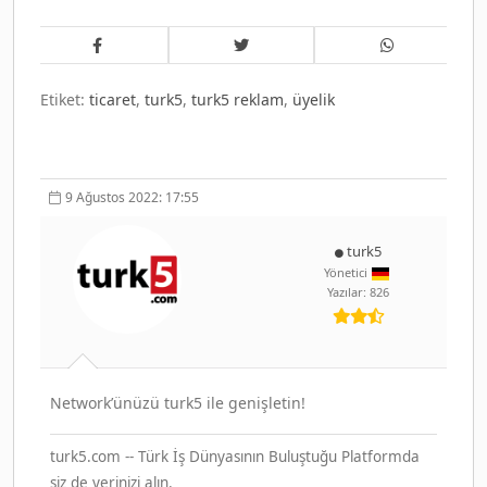
Etiket:
ticaret
,
turk5
,
turk5 reklam
,
üyelik
9 Ağustos 2022: 17:55
turk5
Yönetici
Yazılar: 826
Network’ünüzü turk5 ile genişletin!
turk5.com -- Türk İş Dünyasının Buluştuğu Platformda
siz de yerinizi alın.