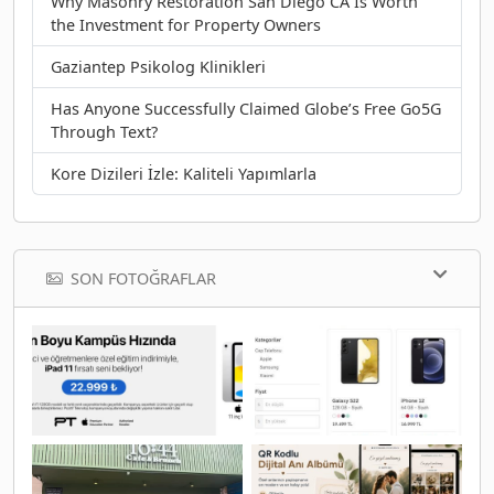
Why Masonry Restoration San Diego CA Is Worth
the Investment for Property Owners
Gaziantep Psikolog Klinikleri
Has Anyone Successfully Claimed Globe’s Free Go5G
Through Text?
Kore Dizileri İzle: Kaliteli Yapımlarla
SON FOTOĞRAFLAR