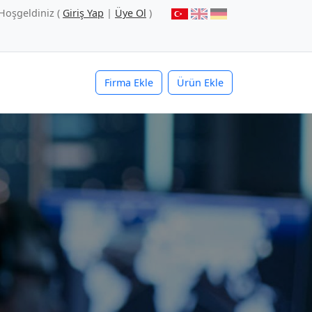
Hoşgeldiniz (
Giriş Yap
|
Üye Ol
)
Firma Ekle
Ürün Ekle
i