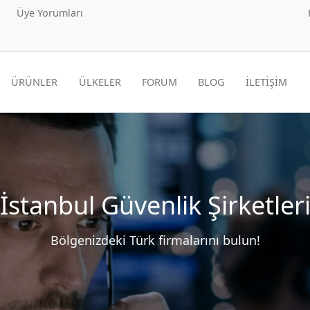
Üye Yorumları
ÜRÜNLER
ÜLKELER
FORUM
BLOG
İLETİŞİM
İstanbul Güvenlik Şirketler
Bölgenizdeki Türk firmalarını bulun!