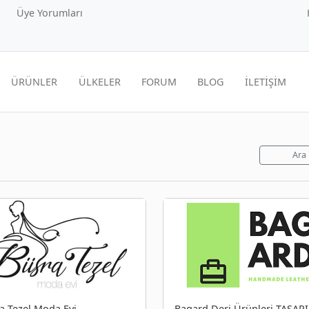
Üye Yorumları
ÜRÜNLER
ÜLKELER
FORUM
BLOG
İLETİŞİM
Ara
a Tezel Moda Evi
Bagard Deri Ürünleri TASAR