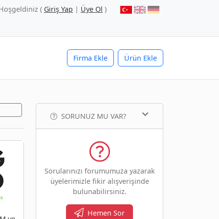
Hoşgeldiniz (
Giriş Yap
|
Üye Ol
)
Firma Ekle
Ürün Ekle
SORUNUZ MU VAR?
Sorularınızı forumumuza yazarak
üyelerimizle fikir alışverişinde
bulunabilirsiniz.
Hemen Sor
IM ve