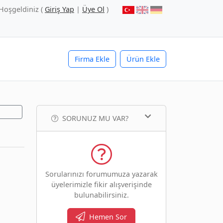
Hoşgeldiniz (
Giriş Yap
|
Üye Ol
)
Firma Ekle
Ürün Ekle
SORUNUZ MU VAR?
Sorularınızı forumumuza yazarak
üyelerimizle fikir alışverişinde
bulunabilirsiniz.
Hemen Sor