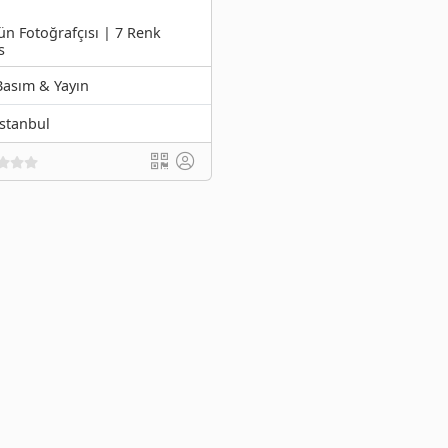
n Fotoğrafçısı | 7 Renk
s
Basım & Yayın
İstanbul