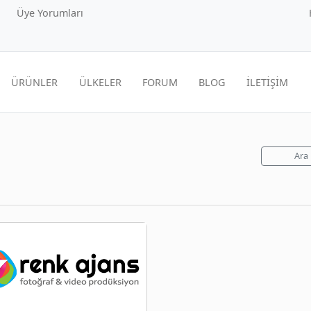
Üye Yorumları
ÜRÜNLER
ÜLKELER
FORUM
BLOG
İLETİŞİM
Ara