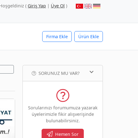
Hoşgeldiniz (
Giriş Yap
|
Üye Ol
)
Firma Ekle
Ürün Ekle
SORUNUZ MU VAR?
Sorularınızı forumumuza yazarak
üyelerimizle fikir alışverişinde
bulunabilirsiniz.
Hemen Sor