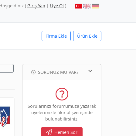
Hoşgeldiniz (
Giriş Yap
|
Üye Ol
)
Firma Ekle
Ürün Ekle
SORUNUZ MU VAR?
Sorularınızı forumumuza yazarak
üyelerimizle fikir alışverişinde
bulunabilirsiniz.
Hemen Sor