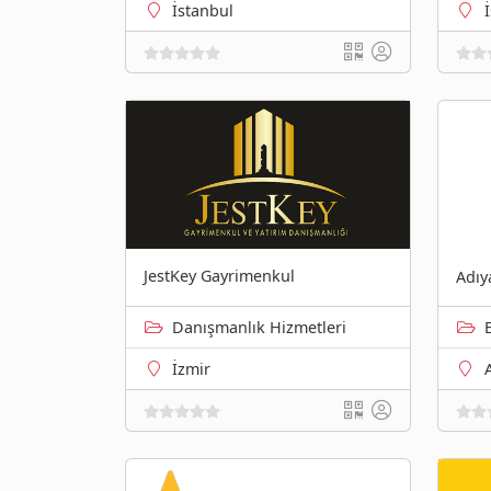
İstanbul
JestKey Gayrimenkul
Adıy
Danışmanlık Hizmetleri
İzmir