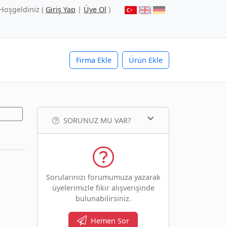
Hoşgeldiniz (
Giriş Yap
|
Üye Ol
)
Firma Ekle
Ürün Ekle
SORUNUZ MU VAR?
Sorularınızı forumumuza yazarak
üyelerimizle fikir alışverişinde
bulunabilirsiniz.
Hemen Sor