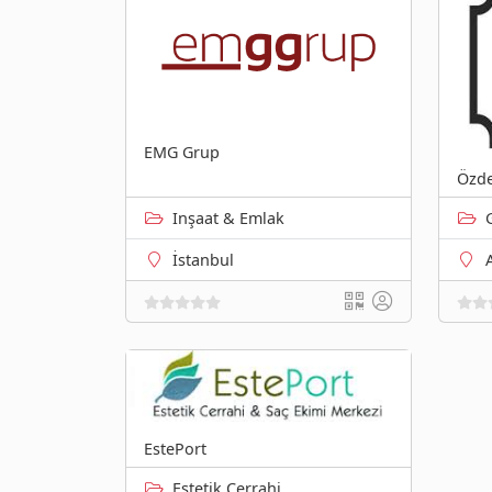
EMG Grup
Özde
Inşaat & Emlak
İstanbul
EstePort
Estetik Cerrahi