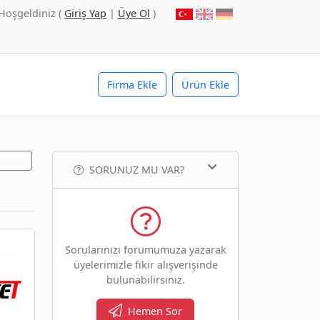
Hoşgeldiniz (
Giriş Yap
|
Üye Ol
)
Firma Ekle
Ürün Ekle
SORUNUZ MU VAR?
Sorularınızı forumumuza yazarak
üyelerimizle fikir alışverişinde
bulunabilirsiniz.
Hemen Sor