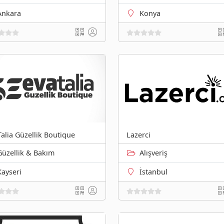
Ankara
Konya
Talia Güzellik Boutique
Lazerci
Güzellik & Bakım
Alışveriş
Kayseri
İstanbul