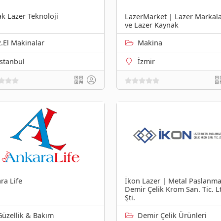
ak Lazer Teknoloji
LazerMarket | Lazer Marka
ve Lazer Kaynak
2.El Makinalar
Makina
İstanbul
İzmir
ra Life
İkon Lazer | Metal Paslanm
Demir Çelik Krom San. Tic. L
Şti.
Güzellik & Bakım
Demir Çelik Ürünleri