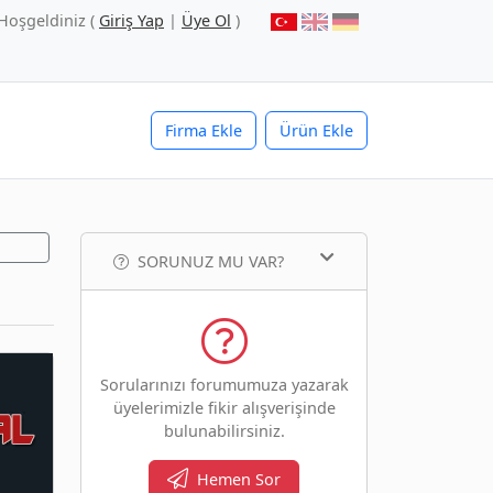
Hoşgeldiniz (
Giriş Yap
|
Üye Ol
)
Firma Ekle
Ürün Ekle
SORUNUZ MU VAR?
Sorularınızı forumumuza yazarak
üyelerimizle fikir alışverişinde
bulunabilirsiniz.
Hemen Sor