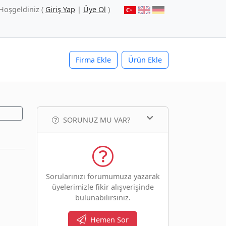
Hoşgeldiniz (
Giriş Yap
|
Üye Ol
)
Firma Ekle
Ürün Ekle
SORUNUZ MU VAR?
Sorularınızı forumumuza yazarak
üyelerimizle fikir alışverişinde
bulunabilirsiniz.
Hemen Sor