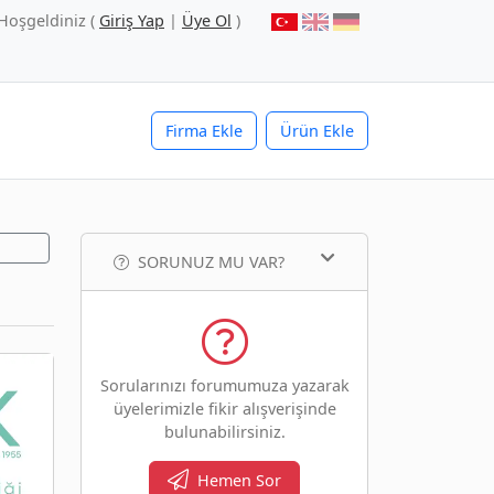
Hoşgeldiniz (
Giriş Yap
|
Üye Ol
)
Firma Ekle
Ürün Ekle
SORUNUZ MU VAR?
Sorularınızı forumumuza yazarak
üyelerimizle fikir alışverişinde
bulunabilirsiniz.
Hemen Sor