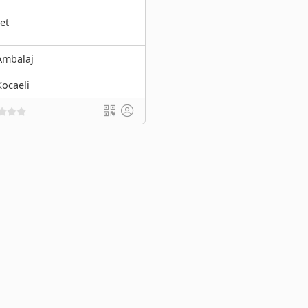
net
Ambalaj
Kocaeli