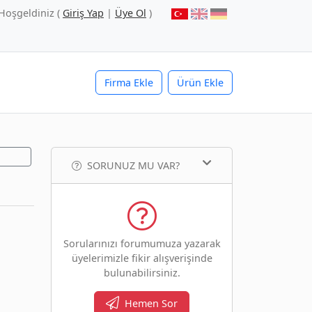
Hoşgeldiniz (
Giriş Yap
|
Üye Ol
)
Firma Ekle
Ürün Ekle
SORUNUZ MU VAR?
Sorularınızı forumumuza yazarak
üyelerimizle fikir alışverişinde
bulunabilirsiniz.
Hemen Sor