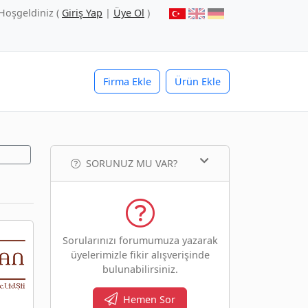
Hoşgeldiniz (
Giriş Yap
|
Üye Ol
)
Firma Ekle
Ürün Ekle
SORUNUZ MU VAR?
Sorularınızı forumumuza yazarak
üyelerimizle fikir alışverişinde
bulunabilirsiniz.
Hemen Sor