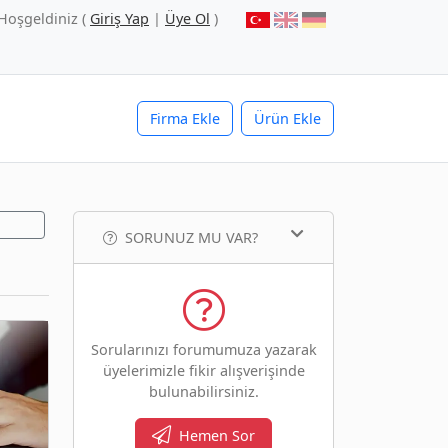
Hoşgeldiniz (
Giriş Yap
|
Üye Ol
)
Firma Ekle
Ürün Ekle
SORUNUZ MU VAR?
Sorularınızı forumumuza yazarak
üyelerimizle fikir alışverişinde
bulunabilirsiniz.
Hemen Sor