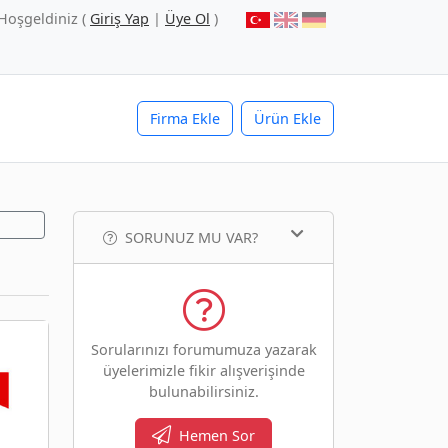
Hoşgeldiniz (
Giriş Yap
|
Üye Ol
)
Firma Ekle
Ürün Ekle
SORUNUZ MU VAR?
Sorularınızı forumumuza yazarak
üyelerimizle fikir alışverişinde
bulunabilirsiniz.
Hemen Sor