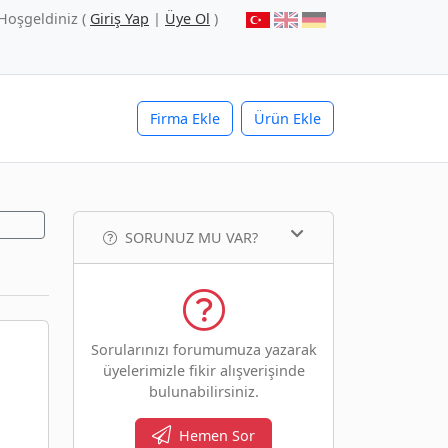
Hoşgeldiniz (
Giriş Yap
|
Üye Ol
)
Firma Ekle
Ürün Ekle
SORUNUZ MU VAR?
Sorularınızı forumumuza yazarak
üyelerimizle fikir alışverişinde
bulunabilirsiniz.
Hemen Sor