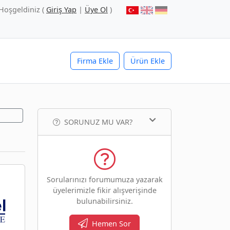
Hoşgeldiniz (
Giriş Yap
|
Üye Ol
)
Firma Ekle
Ürün Ekle
SORUNUZ MU VAR?
Sorularınızı forumumuza yazarak
üyelerimizle fikir alışverişinde
bulunabilirsiniz.
Hemen Sor