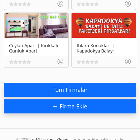
Ceylan Apart | Kırıkkale
Ihlara Konakları |
Günlük Apart
Kapadokya Balayı
Tüm Firmalar
Firma Ekle
© 2026
turk5
bir
move2media
ürünüdür. Her hakkı saklıdır.