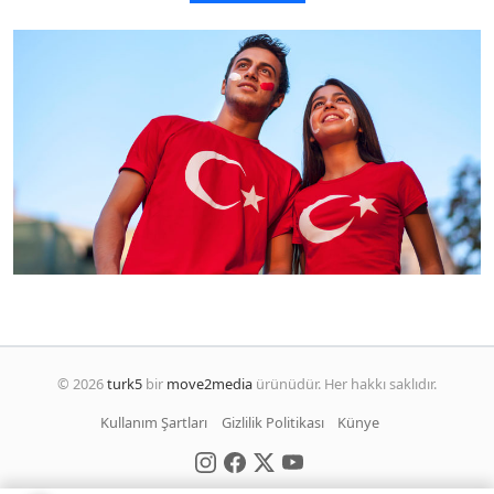
© 2026
turk5
bir
move2media
ürünüdür. Her hakkı saklıdır.
Kullanım Şartları
Gizlilik Politikası
Künye