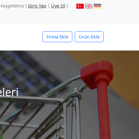
Hoşgeldiniz (
Giriş Yap
|
Üye Ol
)
Firma Ekle
Ürün Ekle
leri