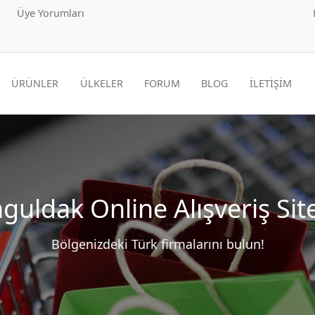
Üye Yorumları
ÜRÜNLER
ÜLKELER
FORUM
BLOG
İLETİŞİM
guldak Online Alışveriş Site
Bölgenizdeki Türk firmalarını bulun!