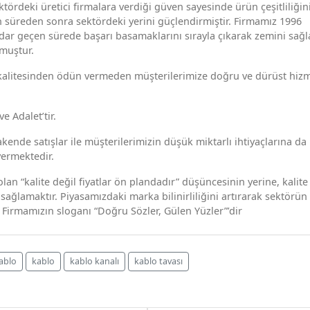
tördeki üretici firmalara verdiği güven sayesinde ürün çeşitliliğin
 süreden sonra sektördeki yerini güçlendirmiştir. Firmamız 1996
adar geçen sürede başarı basamaklarını sırayla çıkarak zemini sağ
lmuştur.
kalitesinden ödün vermeden müşterilerimize doğru ve dürüst hizm
e Adalet’tir.
ende satışlar ile müşterilerimizin düşük miktarlı ihtiyaçlarına da
vermektedir.
n “kalite değil fiyatlar ön plandadır” düşüncesinin yerine, kalite
ağlamaktır. Piyasamızdaki marka bilinirliliğini artırarak sektörün
 Firmamızın sloganı “Doğru Sözler, Gülen Yüzler”’dir
ablo
kablo
kablo kanalı
kablo tavası