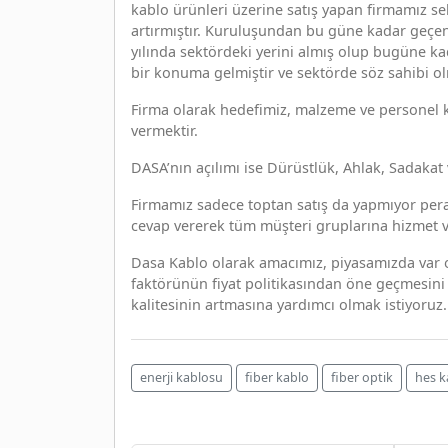
kablo ürünleri üzerine satış yapan firmamız sek
artırmıştır. Kuruluşundan bu güne kadar geçen
yılında sektördeki yerini almış olup bugüne k
bir konuma gelmiştir ve sektörde söz sahibi o
Firma olarak hedefimiz, malzeme ve personel 
vermektir.
DASA’nın açılımı ise Dürüstlük, Ahlak, Sadakat v
Firmamız sadece toptan satış da yapmıyor perak
cevap vererek tüm müşteri gruplarına hizmet 
Dasa Kablo olarak amacımız, piyasamızda var ola
faktörünün fiyat politikasından öne geçmesini s
kalitesinin artmasına yardımcı olmak istiyoruz.
enerji kablosu
fiber kablo
fiber optik
hes k