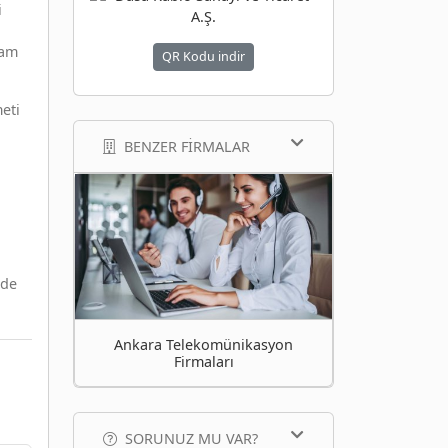
i
lam
QR Kodu indir
eti
BENZER FIRMALAR
 de
Ankara Telekomünikasyon
Firmaları
SORUNUZ MU VAR?