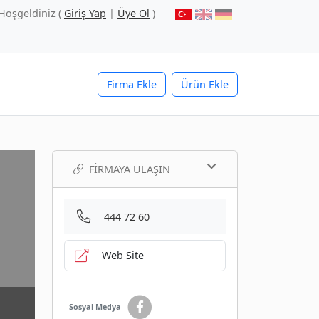
Hoşgeldiniz (
Giriş Yap
|
Üye Ol
)
Firma Ekle
Ürün Ekle
FIRMAYA ULAŞIN
444 72 60
Web Site
Sosyal Medya